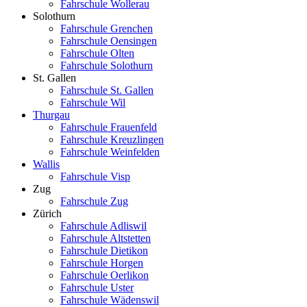
Fahrschule Wollerau
Solothurn
Fahrschule Grenchen
Fahrschule Oensingen
Fahrschule Olten
Fahrschule Solothurn
St. Gallen
Fahrschule St. Gallen
Fahrschule Wil
Thurgau
Fahrschule Frauenfeld
Fahrschule Kreuzlingen
Fahrschule Weinfelden
Wallis
Fahrschule Visp
Zug
Fahrschule Zug
Zürich
Fahrschule Adliswil
Fahrschule Altstetten
Fahrschule Dietikon
Fahrschule Horgen
Fahrschule Oerlikon
Fahrschule Uster
Fahrschule Wädenswil