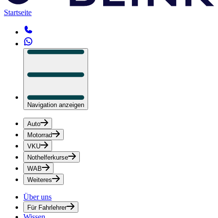
Startseite
Navigation anzeigen
Auto
Motorrad
VKU
Nothelferkurse
WAB
Weiteres
Über uns
Für Fahrlehrer
Wissen