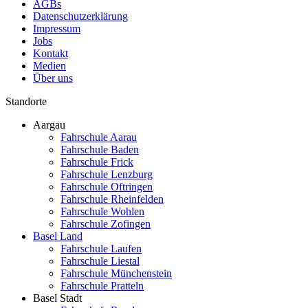
AGBs
Datenschutzerklärung
Impressum
Jobs
Kontakt
Medien
Über uns
Standorte
Aargau
Fahrschule Aarau
Fahrschule Baden
Fahrschule Frick
Fahrschule Lenzburg
Fahrschule Oftringen
Fahrschule Rheinfelden
Fahrschule Wohlen
Fahrschule Zofingen
Basel Land
Fahrschule Laufen
Fahrschule Liestal
Fahrschule Münchenstein
Fahrschule Pratteln
Basel Stadt