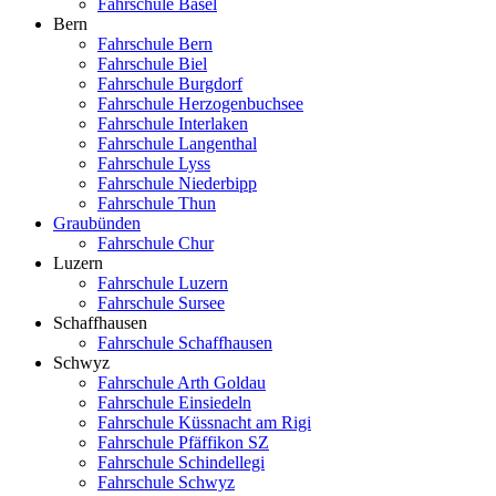
Fahrschule Basel
Bern
Fahrschule Bern
Fahrschule Biel
Fahrschule Burgdorf
Fahrschule Herzogenbuchsee
Fahrschule Interlaken
Fahrschule Langenthal
Fahrschule Lyss
Fahrschule Niederbipp
Fahrschule Thun
Graubünden
Fahrschule Chur
Luzern
Fahrschule Luzern
Fahrschule Sursee
Schaffhausen
Fahrschule Schaffhausen
Schwyz
Fahrschule Arth Goldau
Fahrschule Einsiedeln
Fahrschule Küssnacht am Rigi
Fahrschule Pfäffikon SZ
Fahrschule Schindellegi
Fahrschule Schwyz