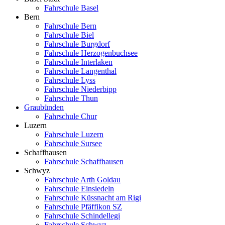
Fahrschule Basel
Bern
Fahrschule Bern
Fahrschule Biel
Fahrschule Burgdorf
Fahrschule Herzogenbuchsee
Fahrschule Interlaken
Fahrschule Langenthal
Fahrschule Lyss
Fahrschule Niederbipp
Fahrschule Thun
Graubünden
Fahrschule Chur
Luzern
Fahrschule Luzern
Fahrschule Sursee
Schaffhausen
Fahrschule Schaffhausen
Schwyz
Fahrschule Arth Goldau
Fahrschule Einsiedeln
Fahrschule Küssnacht am Rigi
Fahrschule Pfäffikon SZ
Fahrschule Schindellegi
Fahrschule Schwyz