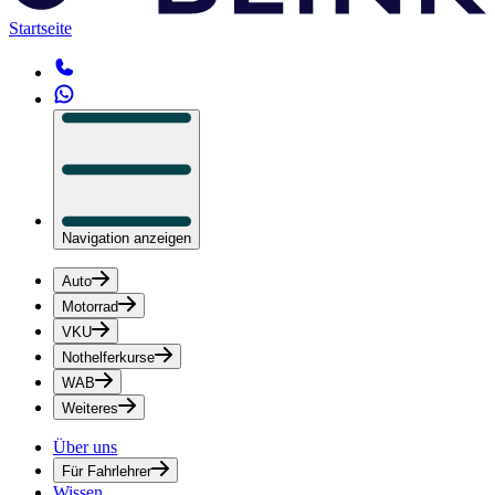
Startseite
Navigation anzeigen
Auto
Motorrad
VKU
Nothelferkurse
WAB
Weiteres
Über uns
Für Fahrlehrer
Wissen