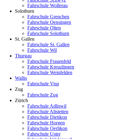
Fahrschule Wollerau
Solothurn
Fahrschule Grenchen
Fahrschule Oensingen
Fahrschule Olten
Fahrschule Solothurn
St. Gallen
Fahrschule St. Gallen
Fahrschule Wil
Thurgau
Fahrschule Frauenfeld
Fahrschule Kreuzlingen
Fahrschule Weinfelden
Wallis
Fahrschule Visp
Zug
Fahrschule Zug
Zürich
Fahrschule Adliswil
Fahrschule Altstetten
Fahrschule Dietikon
Fahrschule Horgen
Fahrschule Oerlikon
Fahrschule Uster