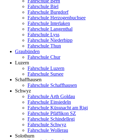
Fahrschule Bern
Fahrschule Biel
Fahrschule Burgdorf
Fahrschule Herzogenbuchsee
Fahrschule Interlaken
Fahrschule Langenthal
Fahrschule Lyss
Fahrschule Niederbipp
Fahrschule Thun
Graubünden
Fahrschule Chur
Luzern
Fahrschule Luzern
Fahrschule Sursee
Schaffhausen
Fahrschule Schaffhausen
Schwyz
Fahrschule Arth Goldau
Fahrschule Einsiedeln
Fahrschule Küssnacht am Rigi
Fahrschule Pfäffikon SZ
Fahrschule Schindellegi
Fahrschule Schwyz
Fahrschule Wollerau
Solothurn