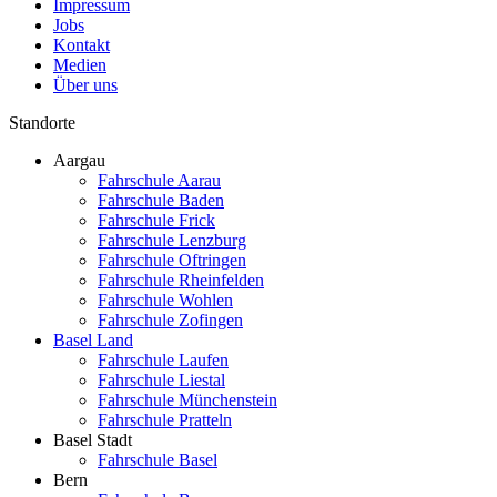
Impressum
Jobs
Kontakt
Medien
Über uns
Standorte
Aargau
Fahrschule Aarau
Fahrschule Baden
Fahrschule Frick
Fahrschule Lenzburg
Fahrschule Oftringen
Fahrschule Rheinfelden
Fahrschule Wohlen
Fahrschule Zofingen
Basel Land
Fahrschule Laufen
Fahrschule Liestal
Fahrschule Münchenstein
Fahrschule Pratteln
Basel Stadt
Fahrschule Basel
Bern