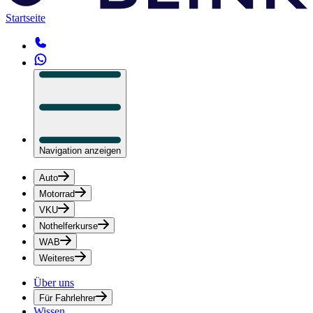
Startseite
Navigation anzeigen
Auto
Motorrad
VKU
Nothelferkurse
WAB
Weiteres
Über uns
Für Fahrlehrer
Wissen