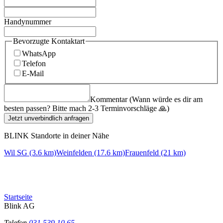
Handynummer
Bevorzugte Kontaktart
WhatsApp
Telefon
E-Mail
Kommentar (Wann würde es dir am
besten passen? Bitte mach 2-3 Terminvorschläge 🙏)
Jetzt unverbindlich anfragen
BLINK Standorte in deiner Nähe
Wil SG (3.6 km)
Weinfelden (17.6 km)
Frauenfeld (21 km)
Startseite
Blink AG
Telefon
031 539 10 65