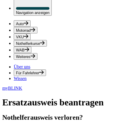
Navigation anzeigen
Auto
Motorrad
VKU
Nothelferkurse
WAB
Weiteres
Über uns
Für Fahrlehrer
Wissen
myBLINK
Ersatzausweis beantragen
Nothelferausweis verloren?